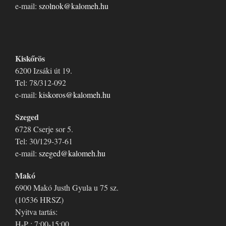
e-mail:
szolnok@kalomeh.hu
Kiskőrös
6200 Izsáki út 19.
Tel: 78/312-092
e-mail:
kiskoros@kalomeh.hu
Szeged
6728 Cserje sor 5.
Tel: 30/129-37-61
e-mail:
szeged@kalomeh.hu
Makó
6900 Makó Justh Gyula u 75 sz.
(10536 HRSZ)
Nyitva tartás:
H-P : 7:00-15:00