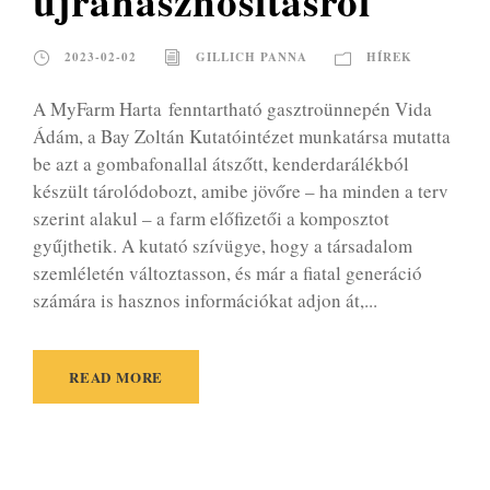
újrahasznosításról
2023-02-02
GILLICH PANNA
HÍREK
A MyFarm Harta fenntartható gasztroünnepén Vida
Ádám, a Bay Zoltán Kutatóintézet munkatársa mutatta
be azt a gombafonallal átszőtt, kenderdarálékból
készült tárolódobozt, amibe jövőre – ha minden a terv
szerint alakul – a farm előfizetői a komposztot
gyűjthetik. A kutató szívügye, hogy a társadalom
szemléletén változtasson, és már a fiatal generáció
számára is hasznos információkat adjon át,...
READ MORE