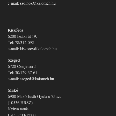
e-mail:
szolnok@kalomeh.hu
Kiskőrös
6200 Izsáki út 19.
Tel: 78/312-092
e-mail:
kiskoros@kalomeh.hu
Szeged
6728 Cserje sor 5.
Tel: 30/129-37-61
e-mail:
szeged@kalomeh.hu
Makó
6900 Makó Justh Gyula u 75 sz.
(10536 HRSZ)
Nyitva tartás:
H-P : 7:00-15:00