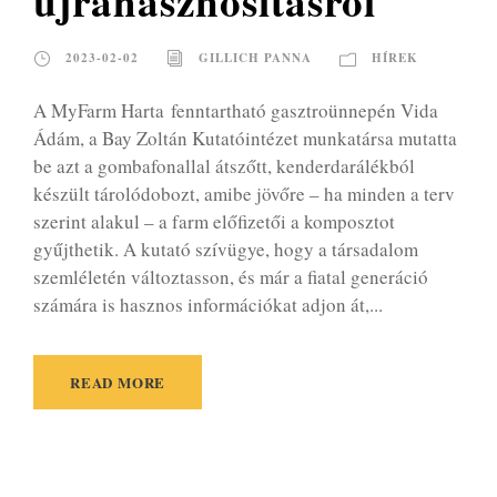
újrahasznosításról
2023-02-02
GILLICH PANNA
HÍREK
A MyFarm Harta fenntartható gasztroünnepén Vida
Ádám, a Bay Zoltán Kutatóintézet munkatársa mutatta
be azt a gombafonallal átszőtt, kenderdarálékból
készült tárolódobozt, amibe jövőre – ha minden a terv
szerint alakul – a farm előfizetői a komposztot
gyűjthetik. A kutató szívügye, hogy a társadalom
szemléletén változtasson, és már a fiatal generáció
számára is hasznos információkat adjon át,...
READ MORE