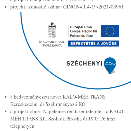
projekt azonosító száma: GINOP-4.1.4-19-2021-03961
a kedvezményezett neve: KALO-MÉH TRANS
Kereskedelmi és Szállítmányozó Kft
a projekt címe: Napelemes rendszer telepítési a KALO-
MÉH TRANS Kft. Szolnok Piroska út 19051/6 hrsz.
telephelyén