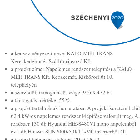
a kedvezményezett neve: KALO-MÉH TRANS
Kereskedelmi és Szállítmányozó Kft
a projekt címe: Napelemes rendszer telepítési a KALO-
MÉH TRANS Kft. Kecskemét, Kiskőrösi út 10.
telephelyén
a szerződött támogatás összege: 9 569 472 Ft
a támogatás mértéke: 55 %
a projekt tartalmának bemutatása: A projekt keretein belül
62,4 kW-os napelemes rendszer kiépítése valósult meg. A
rendszer 130 db Hyundai HiE-S480VI mono napelemből,
és 1 db Huawei SUN2000-50KTL-M0 inverterből áll.
a projekt befejezési dátuma: 2022.08.10.