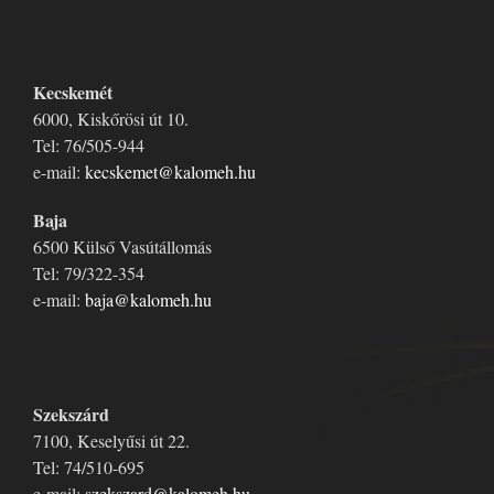
Kecskemét
6000, Kiskőrösi út 10.
Tel: 76/505-944
e-mail:
kecskemet@kalomeh.hu
Baja
6500 Külső Vasútállomás
Tel: 79/322-354
e-mail:
baja@kalomeh.hu
Szekszárd
7100, Keselyűsi út 22.
Tel: 74/510-695
e-mail:
szekszard@kalomeh.hu