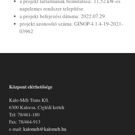
a projekt tartalmának bemutatása: 11,52 kW-os
napelemes rendszer telepítése
a projekt befejezési dátuma: 2022.07.29.
projekt azonosító száma: GINOP-4.1.4-19-2021-
03962
Központ elérhetősége
Kalo-Méh Trans Kft.
6300 Kalocsa, Ciglédi kertek
Tel: 78/461-180
Fax: 78/464-913
e-mail:
kalomeh@kalomeh.hu