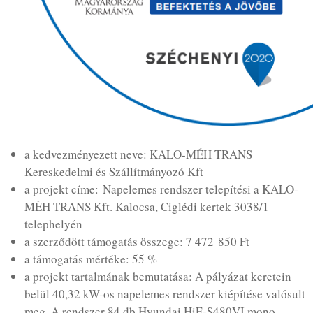
a kedvezményezett neve: KALO-MÉH TRANS
Kereskedelmi és Szállítmányozó Kft
a projekt címe: Napelemes rendszer telepítési a KALO-
MÉH TRANS Kft. Kalocsa, Ciglédi kertek 3038/1
telephelyén
a szerződött támogatás összege: 7 472 850 Ft
a támogatás mértéke: 55 %
a projekt tartalmának bemutatása: A pályázat keretein
belül 40,32 kW-os napelemes rendszer kiépítése valósult
meg. A rendszer 84 db Hyundai HiE-S480VI mono