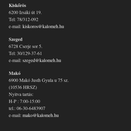
Kiskőrös
6200 Izsáki út 19.
Tel: 78/312-092
e-mail:
kiskoros@kalomeh.hu
Szeged
6728 Cserje sor 5.
Tel: 30/129-37-61
e-mail:
szeged@kalomeh.hu
Makó
6900 Makó Justh Gyula u 75 sz.
(10536 HRSZ)
Nyitva tartás:
H-P : 7:00-15:00
tel.: 06-30-6483907
e-mail:
mako@kalomeh.hu