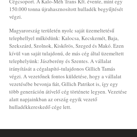
Cégcsoport. A Kalo-Méh Trans Kft. évente, mint egy
150.000 tonna újrahasznosított hulladék begyűjtését
végzi.
Magyarország területén nyolc saját üzemeltetésű
telephellyel működünk: Kalocsa, Kecskemét, Baja,
Szekszárd, Szolnok, Kiskőrös, Szeged és Makó. Ezen
kívül van saját tulajdonú, de más cég által üzemeltett
telephelyünk: Jászberény és Szentes. A vállalat
irányítását a cégalapító-tulajdonos Gillich Tamás
végzi. A vezetőnek fontos küldetése, hogy a vállalat
vezetésébe bevonja fiát, Gillich Patrikot is, így egy
több generáción átívelő cég története legyen. Vezetése
alatt napjainkban az ország egyik vezető
hulladékkereskedő cége lett.