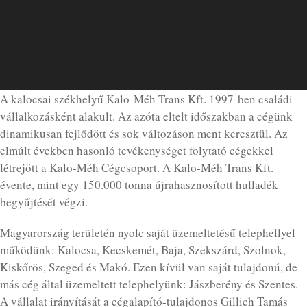
A kalocsai székhelyű Kalo-Méh Trans Kft. 1997-ben családi
vállalkozásként alakult. Az azóta eltelt időszakban a cégünk
dinamikusan fejlődött és sok változáson ment keresztül. Az
elmúlt években hasonló tevékenységet folytató cégekkel
létrejött a Kalo-Méh Cégcsoport. A Kalo-Méh Trans Kft.
évente, mint egy 150.000 tonna újrahasznosított hulladék
begyűjtését végzi.
Magyarország területén nyolc saját üzemeltetésű telephellyel
működünk: Kalocsa, Kecskemét, Baja, Szekszárd, Szolnok,
Kiskőrös, Szeged és Makó. Ezen kívül van saját tulajdonú, de
más cég által üzemeltett telephelyünk: Jászberény és Szentes.
A vállalat irányítását a cégalapító-tulajdonos Gillich Tamás