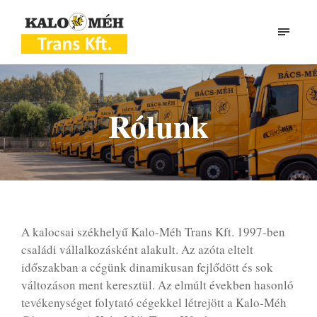
Rólunk
A kalocsai székhelyű Kalo-Méh Trans Kft. 1997-ben
családi vállalkozásként alakult. Az azóta eltelt
időszakban a cégünk dinamikusan fejlődött és sok
változáson ment keresztül. Az elmúlt években hasonló
tevékenységet folytató cégekkel létrejött a Kalo-Méh