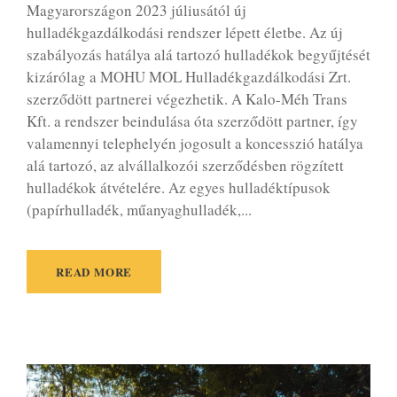
Magyarországon 2023 júliusától új
hulladékgazdálkodási rendszer lépett életbe. Az új
szabályozás hatálya alá tartozó hulladékok begyűjtését
kizárólag a MOHU MOL Hulladékgazdálkodási Zrt.
szerződött partnerei végezhetik. A Kalo-Méh Trans
Kft. a rendszer beindulása óta szerződött partner, így
valamennyi telephelyén jogosult a koncesszió hatálya
alá tartozó, az alvállalkozói szerződésben rögzített
hulladékok átvételére. Az egyes hulladéktípusok
(papírhulladék, műanyaghulladék,...
READ MORE