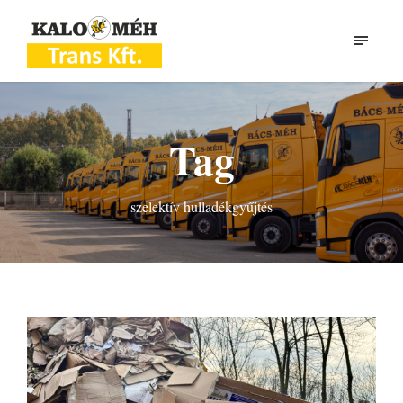
Tag
szelektív hulladékgyűjtés