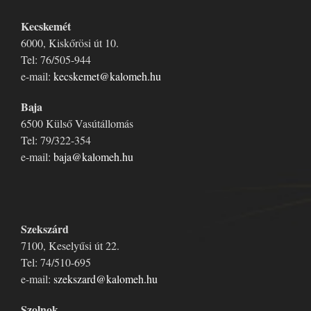
Kecskemét
6000, Kiskőrösi út 10.
Tel: 76/505-944
e-mail:
kecskemet@kalomeh.hu
Baja
6500 Külső Vasútállomás
Tel: 79/322-354
e-mail:
baja@kalomeh.hu
Szekszárd
7100, Keselyűsi út 22.
Tel: 74/510-695
e-mail:
szekszard@kalomeh.hu
Szolnok