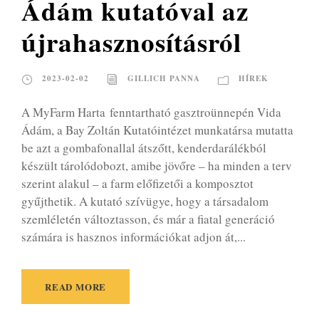
Ádám kutatóval az
újrahasznosításról
2023-02-02
GILLICH PANNA
HÍREK
A MyFarm Harta fenntartható gasztroünnepén Vida
Ádám, a Bay Zoltán Kutatóintézet munkatársa mutatta
be azt a gombafonallal átszőtt, kenderdarálékból
készült tárolódobozt, amibe jövőre – ha minden a terv
szerint alakul – a farm előfizetői a komposztot
gyűjthetik. A kutató szívügye, hogy a társadalom
szemléletén változtasson, és már a fiatal generáció
számára is hasznos információkat adjon át,...
READ MORE