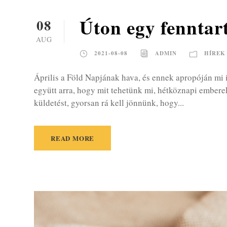
Úton egy fenntart
08
AUG
2021-08-08
ADMIN
HÍREK
Április a Föld Napjának hava, és ennek apropóján mi 
együtt arra, hogy mit tehetünk mi, hétköznapi ember
küldetést, gyorsan rá kell jönnünk, hogy...
READ MORE