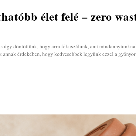
hatóbb élet felé – zero was
is úgy döntöttünk, hogy arra fókuszálunk, ami mindannyiunknak 
ek annak érdekében, hogy kedvesebbek legyünk ezzel a gyönyörű