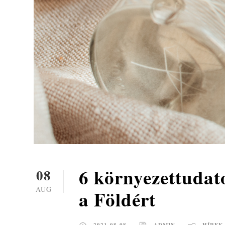
6 környezettudato
08
AUG
a Földért