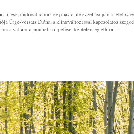
cs mese, mutogathatunk egymásra, de ezzel csupán a felelősség
ója Ürge-Vorsatz Diána, a klímaváltozással kapcsolatos szeged
na a vállamra, aminek a cipelését képtelenség elbírni....