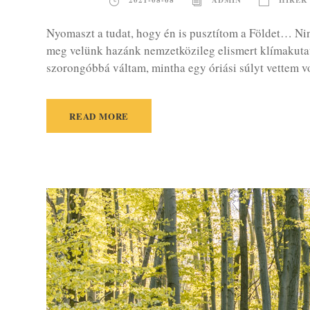
2021-08-08
ADMIN
HÍREK
Nyomaszt a tudat, hogy én is pusztítom a Földet… Nin
meg velünk hazánk nemzetközileg elismert klímakutat
szorongóbbá váltam, mintha egy óriási súlyt vettem vol
READ MORE